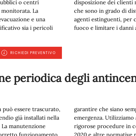
pubblici o centri
disposizione dei client
 monitorata. La
che sono in grado di dis
 evacuazione e una
agenti estinguenti, per
icativo sia i pericoli
fuoco e limitare i danni
RICHIEDI PREVENTIVO
e periodica degli antincen
n può essere trascurato,
garantire che siano semp
ndio già installati nella
emergenza. Utilizziamo 
. La manutenzione
rigorose procedure in c
corretto funzionamento
2020 e altre normative ri