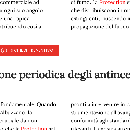
o commerciale ad
di fumo. La
Protection
s
u ogni suo angolo.
che distribuiscono in ma
e una rapida
estinguenti, riuscendo 
ntribuendo così a
propagazione del fuoco e
RICHIEDI PREVENTIVO
ne periodica degli antince
 è fondamentale. Quando
pronti a intervenire in 
 Albuzzano, la
strumentazione all'avan
cruciale da non
conformità agli standar
vo che la
Protection
srl
rilevanti. La nostra atte