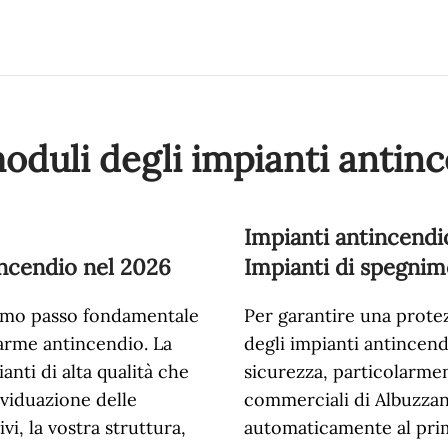
moduli degli impianti antin
Impianti antincendi
incendio nel
2026
Impianti di spegnim
rimo passo fondamentale
Per garantire una prote
llarme antincendio. La
degli impianti antincen
anti di alta qualità che
sicurezza, particolarment
ividuazione delle
commerciali di Albuzzano
vi, la vostra struttura,
automaticamente al pri