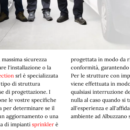
a massima sicurezza
progettata in modo da ri
e l'installazione o la
conformità, garantendo 
ection
srl è specializzata
Per le strutture con impi
 tipo di struttura
viene effettuata in mod
e di progettazione. I
qualsiasi interruzione de
one le vostre specifiche
nulla al caso quando si t
 per determinare se il
all'esperienza e all'affida
 un aggiornamento o una
ambiente ad Albuzzano s
a di impianti
sprinkler
è