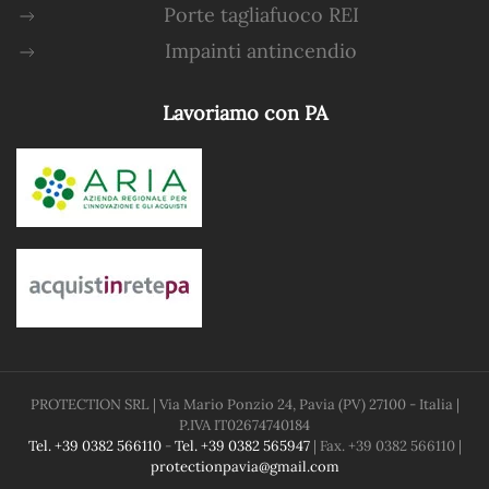
Porte tagliafuoco REI
Impainti antincendio
Lavoriamo con PA
PROTECTION SRL
| Via Mario Ponzio 24, Pavia (PV) 27100 - Italia |
P.IVA
IT02674740184
Tel. +39 0382 566110
-
Tel. +39 0382 565947
| Fax. +39 0382 566110 |
protectionpavia@gmail.com