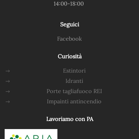
14:00-18:00
Seguici
Facebook
Curiosità
Estintori
Idranti
Porte tagliafuoco REI
Impainti antincendio
Lavoriamo con PA